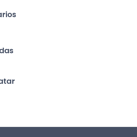
rios 
adas
atar