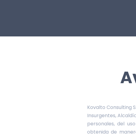
A
Kovalto Consulting S
Insurgentes, Alcald
personales, del us
obtenida de manera 