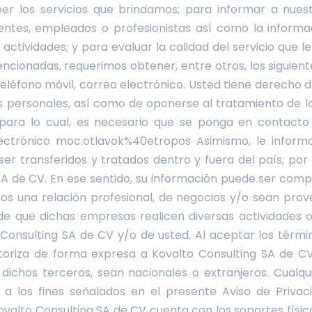
eer los servicios que brindamos; para informar a nues
lientes, empleados o profesionistas así como la inform
 actividades; y para evaluar la calidad del servicio que l
ncionadas, requerimos obtener, entre otros, los siguien
léfono móvil, correo electrónico. Usted tiene derecho de
s personales, así como de oponerse al tratamiento de 
 para lo cual, es necesario que se ponga en contacto
lectrónico moc.otlavok%40etropos Asimismo, le infor
er transferidos y tratados dentro y fuera del país, por 
SA de CV. En ese sentido, su información puede ser com
s una relación profesional, de negocios y/o sean pro
n de que dichas empresas realicen diversas actividades o
onsulting SA de CV y/o de usted. Al aceptar los térmi
toriza de forma expresa a Kovalto Consulting SA de CV
dichos terceros, sean nacionales o extranjeros. Cualqu
 a los fines señalados en el presente Aviso de Priva
alto Consulting SA de CV cuenta con los soportes físico